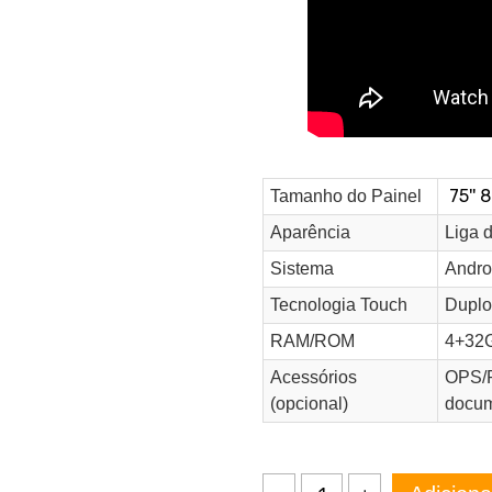
Tamanho do Painel
Aparência
Liga 
Sistema
Andro
Tecnologia Touch
Duplo
RAM/ROM
4+32
Acessórios
OPS/Pr
(opcional)
docu