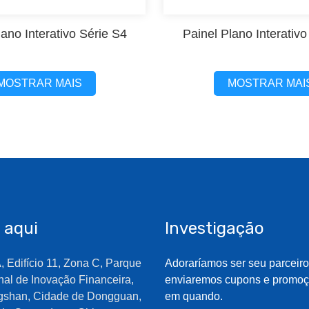
lano Interativo Série S4
Painel Plano Interativo
MOSTRAR MAIS
MOSTRAR MAI
 aqui
Investigação
, Edifício 11, Zona C, Parque
Adoraríamos ser seu parceir
nal de Inovação Financeira,
enviaremos cupons e promoç
gshan, Cidade de Dongguan,
em quando.