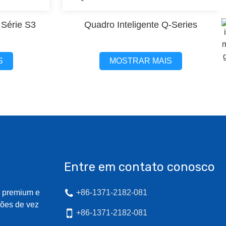
 Série S3
Quadro Inteligente Q-Series
S
MOSTRAR MAIS
Entre em contato conosco
o premium e
+86-1371-2182-081
ões de vez
+86-1371-2182-081