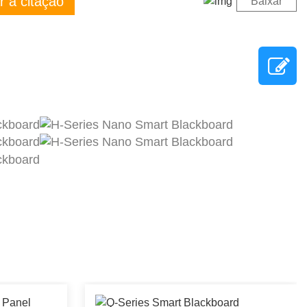
r à citação
Baixar